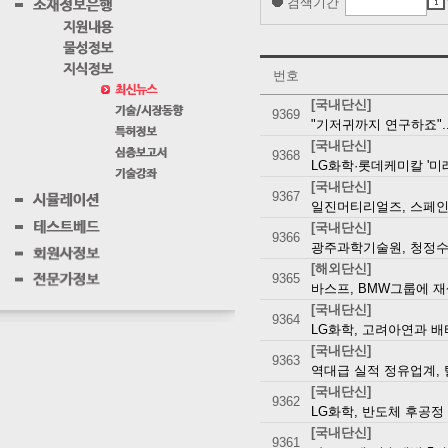
검색기간
번호
[국내단신]
9369
"기저귀까지 연구하죠"..
[국내단신]
9368
LG화학·롯데케미칼 '미
[국내단신]
9367
일진머티리얼즈, 스페인
[국내단신]
9366
광주과학기술원, 청정수
[해외단신]
9365
바스프, BMW그룹에 
[국내단신]
9364
LG화학, 고려아연과 
[국내단신]
9363
역대급 실적 정유업계,
[국내단신]
9362
LG화학, 반도체 후공
[국내단신]
9361