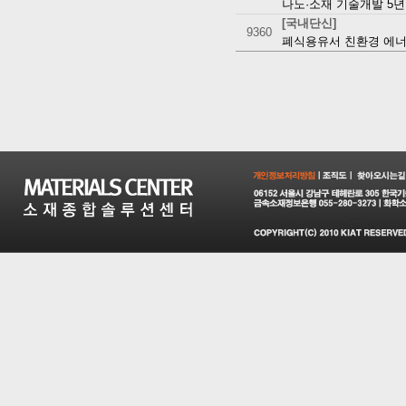
나노·소재 기술개발 5년간
[국내단신]
9360
폐식용유서 친환경 에