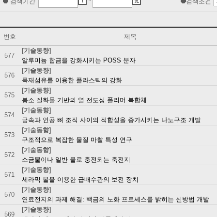
~
검색기간
검색조건
번호
제목
[기술동향]
577
알루미늄 합금을 강화시키는 POSS 분자
[기술동향]
576
목재섬유를 이용한 플라스틱의 강화
[기술동향]
575
붕소 질화물 기반의 열 전도성 폴리머 복합체
[기술동향]
574
금속과 인공 뼈 조직 사이의 적합성을 증가시키는 나노구조 개발
[기술동향]
573
구조적으로 복잡한 물질 마찰 특성 연구
[기술동향]
572
소금물이나 일반 물로 충전되는 축전지
[기술동향]
571
세라믹 볼을 이용한 급배수관의 보전 장치
[기술동향]
570
연료전지의 과제 해결: 백금의 노화 프로세스를 밝히는 신방법 개발
[기술동향]
569