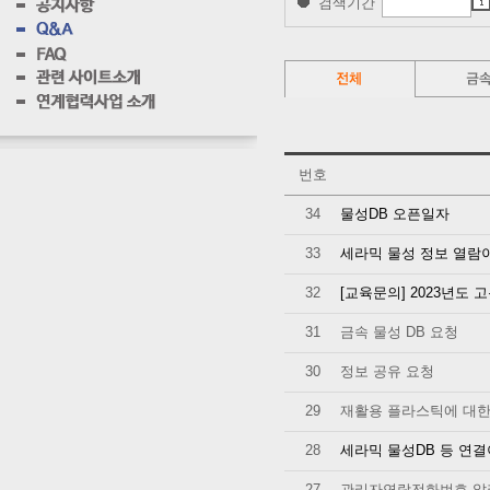
검색기간
번호
34
물성DB 오픈일자
33
세라믹 물성 정보 열람
32
[교육문의] 2023년도
31
금속 물성 DB 요청
30
정보 공유 요청
29
재활용 플라스틱에 대한
28
세라믹 물성DB 등 연결
27
관리자연락전화번호 알