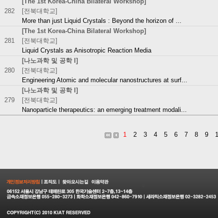
[The 1st Korea-China Bilateral Workshop]
282
[전북대학교]
More than just Liquid Crystals : Beyond the horizon of ...
[The 1st Korea-China Bilateral Workshop]
281
[전북대학교]
Liquid Crystals as Anisotropic Reaction Media
[나노과학 및 공학 I]
280
[전북대학교]
Engineering Atomic and molecular nanostructures at surf...
[나노과학 및 공학 I]
279
[전북대학교]
Nanoparticle therapeutics: an emerging treatment modali...
1
2
3
4
5
6
7
8
9