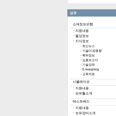
섬유
소재정보은행
지원내용
물성정보
지식정보
- 최신뉴스
- 기술/시장동향
- 특허정보
- 심층보고서
- 기술강좌
- E-leargning
- 교육자료
시뮬레이션
지원내용
보유툴소개
테스트베드
지원내용
보유장비소개