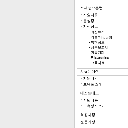
소재정보은행
지원내용
물성정보
지식정보
- 최신뉴스
- 기술/시장동향
- 특허정보
- 심층보고서
- 기술강좌
- E-leargning
- 교육자료
시뮬레이션
지원내용
보유툴소개
테스트베드
지원내용
보유장비소개
회원사정보
전문가정보