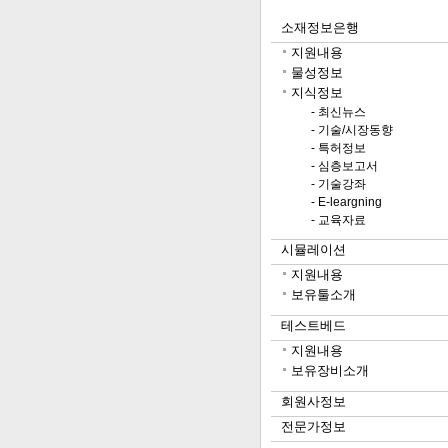
소재정보은행
지원내용
물성정보
지식정보
- 최신뉴스
- 기술/시장동향
- 특허정보
- 심층보고서
- 기술강좌
- E-leargning
- 교육자료
시뮬레이션
지원내용
보유툴소개
테스트베드
지원내용
보유장비소개
회원사정보
전문가정보