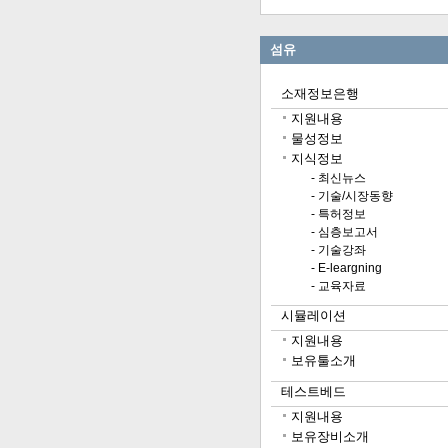
섬유
소재정보은행
지원내용
물성정보
지식정보
- 최신뉴스
- 기술/시장동향
- 특허정보
- 심층보고서
- 기술강좌
- E-leargning
- 교육자료
시뮬레이션
지원내용
보유툴소개
테스트베드
지원내용
보유장비소개